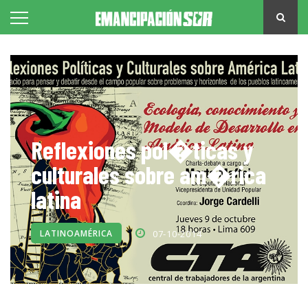
Reflexiones pol�ticas y
culturales sobre am�rica
latina
LATINOAMÉRICA
07-10-2014