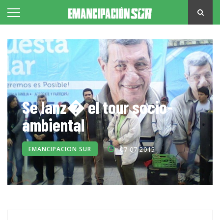
Se lanz� el tour socio-
ambiental
EMANCIPACION SUR
07-07-2015