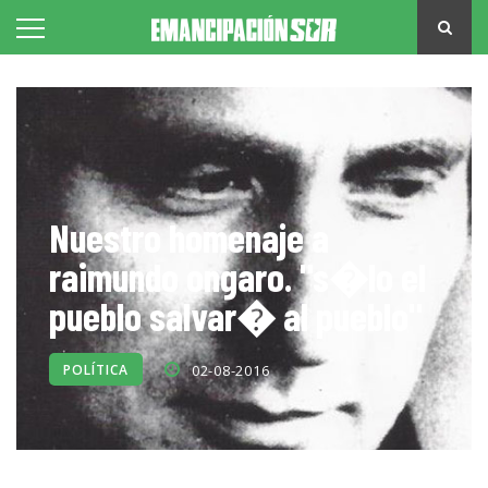
Nuestro homenaje a
raimundo ongaro. "s�lo el
pueblo salvar� al pueblo"
POLÍTICA
02-08-2016